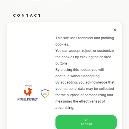
CONTACT
Monday to Friday from 9:00 AM to 1:00 PM
✕
and from 4:00 PM to 7:00 PM
This site uses technical and profiling
cookies.
+39 351 6033027
You can accept, reject, or customize
the cookies by clicking the desired
FOLLOW
buttons.
By closing this notice, you will
continue without accepting.
By accepting, you acknowledge that
your personal data may be collected
for the purpose of personalizing and
Gallery
measuring the effectiveness of
advertising.
Event
Accept